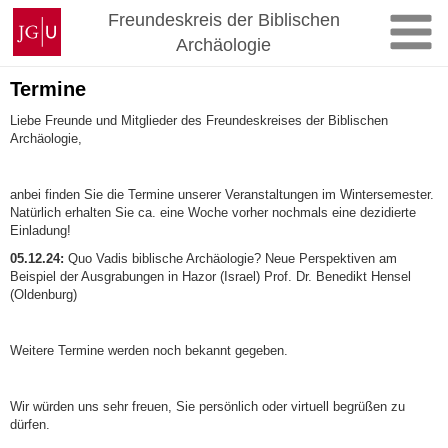
Zum
Johannes
Freundeskreis der Biblischen
Inhalt
Gutenberg-
Archäologie
springen
Universität
Mainz
Termine
Liebe Freunde und Mitglieder des Freundeskreises der Biblischen
Archäologie,
anbei finden Sie die Termine unserer Veranstaltungen im Wintersemester.
Natürlich erhalten Sie ca. eine Woche vorher nochmals eine dezidierte
Einladung!
05.12.24:
Quo Vadis biblische Archäologie? Neue Perspektiven am
Beispiel der Ausgrabungen in Hazor (Israel) Prof. Dr. Benedikt Hensel
(Oldenburg)
Weitere Termine werden noch bekannt gegeben.
Wir würden uns sehr freuen, Sie persönlich oder virtuell begrüßen zu
dürfen.