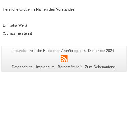
Herzliche Grüße im Namen des Vorstandes,
Dr. Katja Weiß
(Schatzmeisterin)
Zusätzliche
Seiten-
Letzte
Freundeskreis der Biblischen Archäologie
5. Dezember 2024
Name:
Aktualisierung:
Informationen
RSS
zu
Datenschutz
Impressum
Barrierefreiheit
Zum Seitenanfang
dieser
Seite